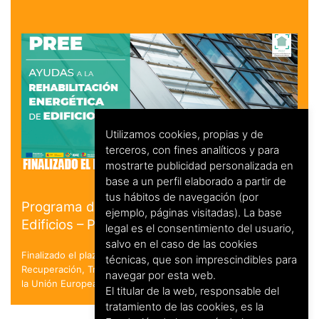
Utilizamos cookies, propias y de
terceros, con fines analíticos y para
mostrarte publicidad personalizada en
base a un perfil elaborado a partir de
tus hábitos de navegación (por
Programa de Rehabilitación Energética de
ejemplo, páginas visitadas). La base
Edificios – PREE
legal es el consentimiento del usuario,
salvo en el caso de las cookies
Finalizado el plazo de solicitud. en el marco del Plan de
técnicas, que son imprescindibles para
Recuperación, Transformación y Resiliencia - Financiado por
navegar por esta web.
la Unión Europea - NextGenerationEU
El titular de la web, responsable del
tratamiento de las cookies, es la