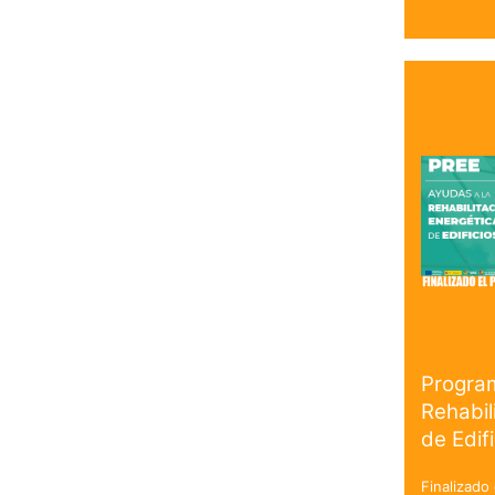
Progra
Rehabil
de Edif
Finalizado 