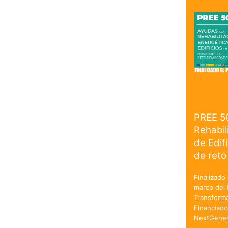
PREE 5
Rehabil
de Edif
de reto
Finalizado 
marco del 
Transforma
Financiado
NextGener