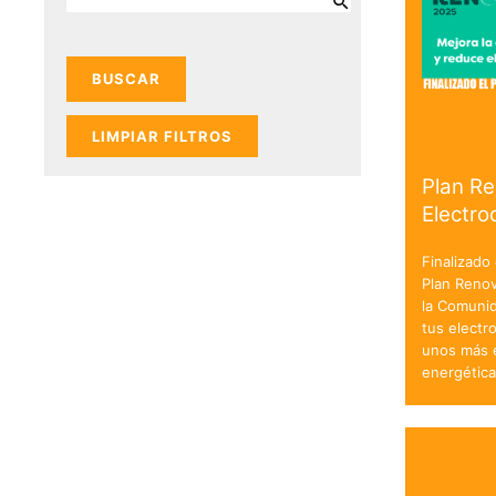
LIMPIAR FILTROS
Plan R
Electr
Finalizado
Plan Reno
la Comuni
tus electr
unos más e
energétic