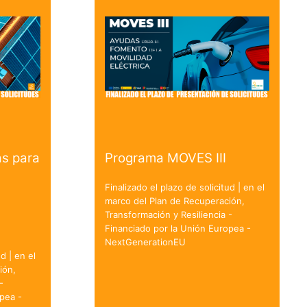
s para
Programa MOVES III
Finalizado el plazo de solicitud | en el
marco del Plan de Recuperación,
Transformación y Resiliencia -
Financiado por la Unión Europea -
NextGenerationEU
d | en el
ión,
-
pea -