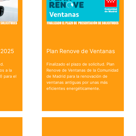
 2025
Plan Renove de Ventanas
ud.
Finalizado el plazo de solicitud. Plan
os a la
Renove de Ventanas de la Comunidad
I) para el
de Madrid para la renovación de
ventanas antiguas por unas más
eficientes energéticamente.