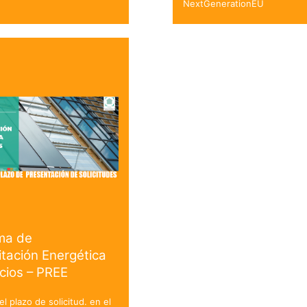
NextGenerationEU
ma de
itación Energética
icios – PREE
el plazo de solicitud. en el