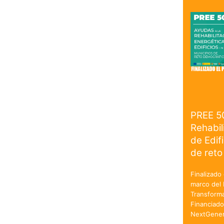
PREE 5
Rehabil
de Edif
de reto
Finalizado 
marco del 
Transforma
Financiado
NextGener