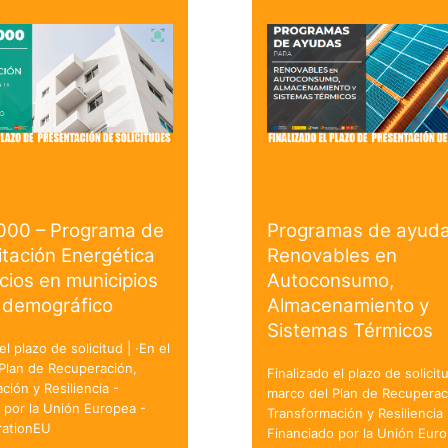
000 – Programa de
Programas de ayuda
itación Energética
Renovables en
icios en municipios
Autoconsumo,
 demográfico
Almacenamiento y
Sistemas Térmicos
el plazo de solicitud | ·En el
Plan de Recuperación,
Finalizado el plazo de solicitu
ción y Resiliencia -
marco del Plan de Recuperac
 por la Unión Europea -
Transformación y Resiliencia 
ationEU
Financiado por la Unión Euro