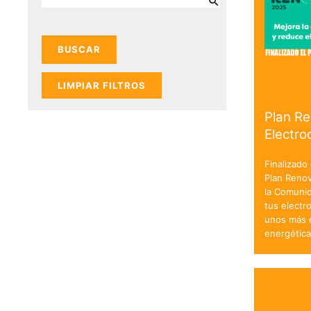
LIMPIAR FILTROS
Plan R
Electr
Finalizado
Plan Reno
la Comuni
tus electr
unos más e
energétic