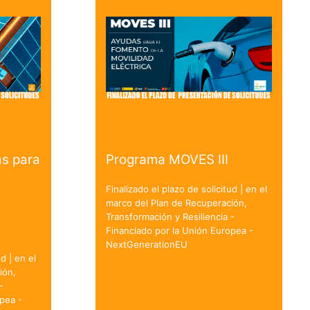
s para
Programa MOVES III
Finalizado el plazo de solicitud | en el
marco del Plan de Recuperación,
Transformación y Resiliencia -
Financiado por la Unión Europea -
NextGenerationEU
d | en el
ión,
-
pea -