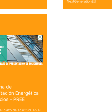
NextGenerationEU
ma de
itación Energética
icios – PREE
el plazo de solicitud. en el