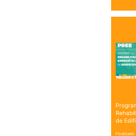
Progra
Rehabil
de Edif
Finalizado 