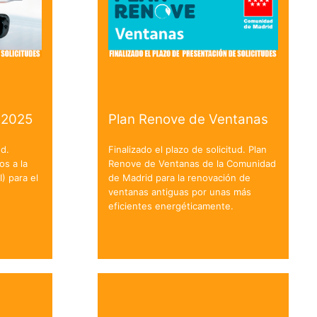
 2025
Plan Renove de Ventanas
ud.
Finalizado el plazo de solicitud. Plan
os a la
Renove de Ventanas de la Comunidad
I) para el
de Madrid para la renovación de
ventanas antiguas por unas más
eficientes energéticamente.