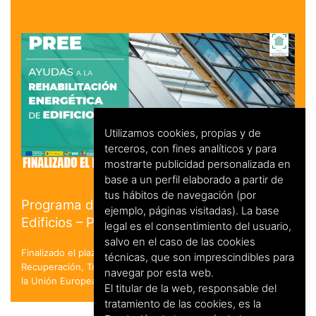
Utilizamos cookies, propias y de
terceros, con fines analíticos y para
mostrarte publicidad personalizada en
base a un perfil elaborado a partir de
tus hábitos de navegación (por
Programa de Rehabilitación Energética de
ejemplo, páginas visitadas). La base
Edificios – PREE
legal es el consentimiento del usuario,
salvo en el caso de las cookies
Finalizado el plazo de solicitud. en el marco del Plan de
técnicas, que son imprescindibles para
Recuperación, Transformación y Resiliencia - Financiado por
navegar por esta web.
la Unión Europea - NextGenerationEU
El titular de la web, responsable del
tratamiento de las cookies, es la