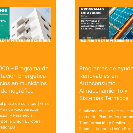
000 – Programa de
Programas de ayuda
itación Energética
Renovables en
icios en municipios
Autoconsumo,
 demográfico
Almacenamiento y
Sistemas Térmicos
el plazo de solicitud | ·En el
Plan de Recuperación,
Finalizado el plazo de solicitu
ción y Resiliencia -
marco del Plan de Recuperac
 por la Unión Europea -
Transformación y Resiliencia 
ationEU
Financiado por la Unión Euro