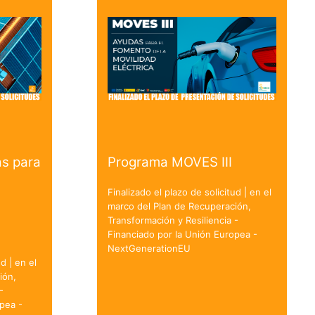
s para
Programa MOVES III
Finalizado el plazo de solicitud | en el
marco del Plan de Recuperación,
Transformación y Resiliencia -
Financiado por la Unión Europea -
NextGenerationEU
d | en el
ión,
-
pea -