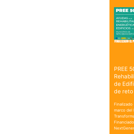
PREE 5
Rehabil
de Edif
de reto
Finalizado 
marco del 
Transforma
Financiado
NextGener