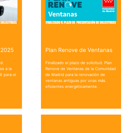
 2025
Plan Renove de Ventanas
ud.
Finalizado el plazo de solicitud. Plan
os a la
Renove de Ventanas de la Comunidad
I) para el
de Madrid para la renovación de
ventanas antiguas por unas más
eficientes energéticamente.