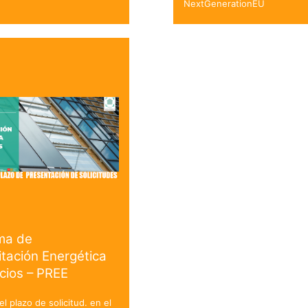
NextGenerationEU
ma de
itación Energética
icios – PREE
el plazo de solicitud. en el