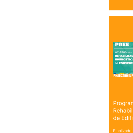
Progra
Rehabil
de Edif
Finalizado 