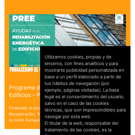
Utilizamos cookies, propias y de
terceros, con fines analíticos y para
mostrarte publicidad personalizada en
base a un perfil elaborado a partir de
tus hábitos de navegación (por
Programa de Rehabilitación Energética de
ejemplo, páginas visitadas). La base
Edificios – PREE
legal es el consentimiento del usuario,
salvo en el caso de las cookies
Finalizado el plazo de solicitud. en el marco del Plan de
técnicas, que son imprescindibles para
Recuperación, Transformación y Resiliencia - Financiado por
navegar por esta web.
la Unión Europea - NextGenerationEU
El titular de la web, responsable del
tratamiento de las cookies, es la