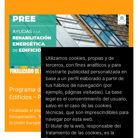
Utilizamos cookies, propias y de
terceros, con fines analíticos y para
mostrarte publicidad personalizada en
base a un perfil elaborado a partir de
tus hábitos de navegación (por
Programa de Rehabilitación Energética de
ejemplo, páginas visitadas). La base
Edificios – PREE
legal es el consentimiento del usuario,
salvo en el caso de las cookies
Finalizado el plazo de solicitud. en el marco del Plan de
técnicas, que son imprescindibles para
Recuperación, Transformación y Resiliencia - Financiado por
navegar por esta web.
la Unión Europea - NextGenerationEU
El titular de la web, responsable del
tratamiento de las cookies, es la