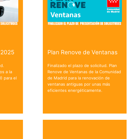
 2025
Plan Renove de Ventanas
ud.
Finalizado el plazo de solicitud. Plan
os a la
Renove de Ventanas de la Comunidad
I) para el
de Madrid para la renovación de
ventanas antiguas por unas más
eficientes energéticamente.