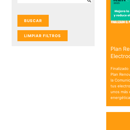
LIMPIAR FILTROS
Plan R
Electr
Finalizado
Plan Reno
la Comuni
tus electr
unos más e
energétic