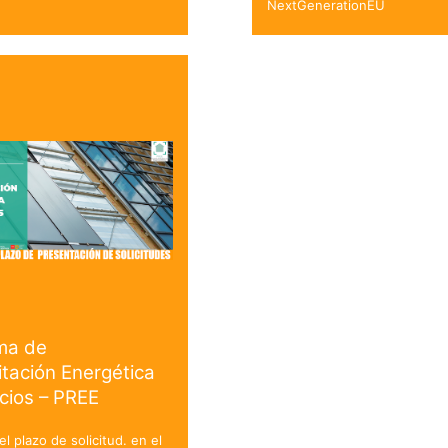
NextGenerationEU
ma de
itación Energética
icios – PREE
el plazo de solicitud. en el