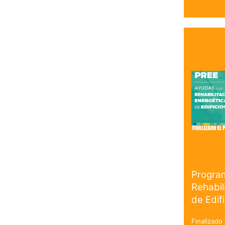
Progra
Rehabil
de Edif
Finalizado 