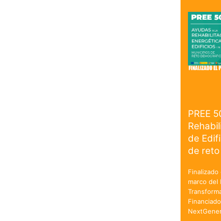
PREE 5
Rehabil
de Edif
de reto
Finalizado 
marco del 
Transforma
Financiado
NextGener