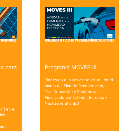
s para
Programa MOVES III
Finalizado el plazo de solicitud | en el
marco del Plan de Recuperación,
Transformación y Resiliencia -
Financiado por la Unión Europea -
NextGenerationEU
d | en el
ión,
-
pea -