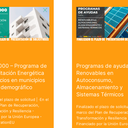
000 – Programa de
Programas de ayuda
itación Energética
Renovables en
icios en municipios
Autoconsumo,
 demográfico
Almacenamiento y
Sistemas Térmicos
el plazo de solicitud | ·En el
Plan de Recuperación,
Finalizado el plazo de solicitu
ción y Resiliencia -
marco del Plan de Recuperac
 por la Unión Europea -
Transformación y Resiliencia 
ationEU
Financiado por la Unión Euro