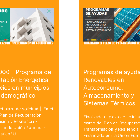
000 – Programa de
Programas de ayuda
itación Energética
Renovables en
icios en municipios
Autoconsumo,
 demográfico
Almacenamiento y
Sistemas Térmicos
el plazo de solicitud | ·En el
Plan de Recuperación,
Finalizado el plazo de solicitu
ción y Resiliencia -
marco del Plan de Recuperac
 por la Unión Europea -
Transformación y Resiliencia 
ationEU
Financiado por la Unión Euro