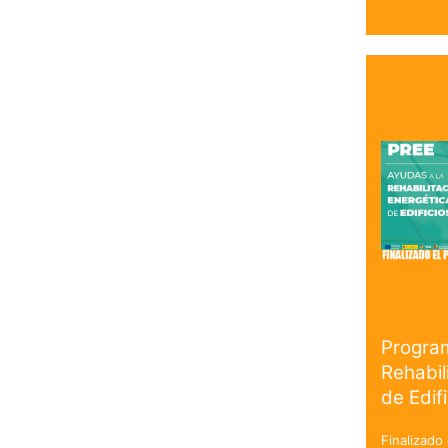
Progra
Rehabil
de Edif
Finalizado 