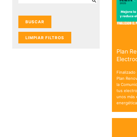
LIMPIAR FILTROS
Plan R
Electr
Finalizado
Plan Reno
la Comuni
tus electr
unos más e
energétic