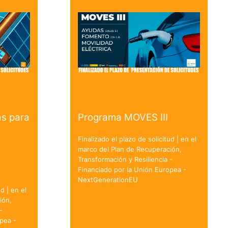
s para
Programa MOVES III
Finalizado el plazo de solicitud | en el
marco del Plan de Recuperación,
Transformación y Resiliencia -
Financiado por la Unión Europea -
NextGenerationEU
d | en el
ión,
-
pea -