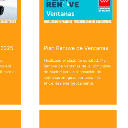
 2025
Plan Renove de Ventanas
ud.
Finalizado el plazo de solicitud. Plan
os a la
Renove de Ventanas de la Comunidad
I) para el
de Madrid para la renovación de
ventanas antiguas por unas más
eficientes energéticamente.