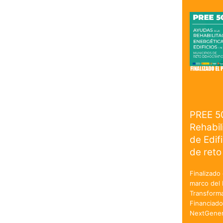
PREE 5
Rehabil
de Edif
de reto
Finalizado 
marco del 
Transforma
Financiado
NextGener