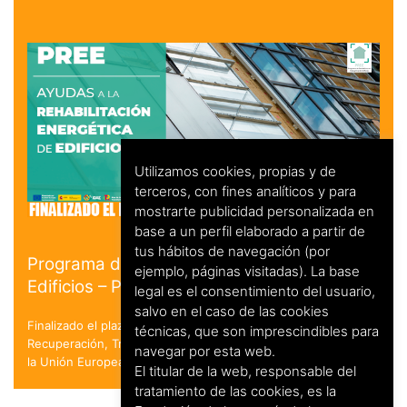
Utilizamos cookies, propias y de
terceros, con fines analíticos y para
mostrarte publicidad personalizada en
base a un perfil elaborado a partir de
tus hábitos de navegación (por
Programa de Rehabilitación Energética de
ejemplo, páginas visitadas). La base
Edificios – PREE
legal es el consentimiento del usuario,
salvo en el caso de las cookies
Finalizado el plazo de solicitud. en el marco del Plan de
técnicas, que son imprescindibles para
Recuperación, Transformación y Resiliencia - Financiado por
navegar por esta web.
la Unión Europea - NextGenerationEU
El titular de la web, responsable del
tratamiento de las cookies, es la