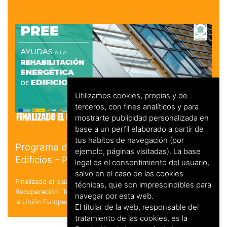
Utilizamos cookies, propias y de
terceros, con fines analíticos y para
mostrarte publicidad personalizada en
base a un perfil elaborado a partir de
tus hábitos de navegación (por
Programa de Rehabilitación Energética de
ejemplo, páginas visitadas). La base
Edificios – PREE
legal es el consentimiento del usuario,
salvo en el caso de las cookies
Finalizado el plazo de solicitud. en el marco del Plan de
técnicas, que son imprescindibles para
Recuperación, Transformación y Resiliencia - Financiado por
navegar por esta web.
la Unión Europea - NextGenerationEU
El titular de la web, responsable del
tratamiento de las cookies, es la