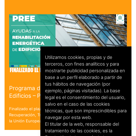
Utilizamos cookies, propias y de
terceros, con fines analíticos y para
mostrarte publicidad personalizada en
base a un perfil elaborado a partir de
tus hábitos de navegación (por
Programa de Rehabilitación Energética de
ejemplo, páginas visitadas). La base
Edificios – PREE
legal es el consentimiento del usuario,
salvo en el caso de las cookies
Finalizado el plazo de solicitud. en el marco del Plan de
técnicas, que son imprescindibles para
Recuperación, Transformación y Resiliencia - Financiado por
navegar por esta web.
la Unión Europea - NextGenerationEU
El titular de la web, responsable del
tratamiento de las cookies, es la