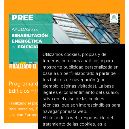
Utilizamos cookies, propias y de
terceros, con fines analíticos y para
mostrarte publicidad personalizada en
base a un perfil elaborado a partir de
tus hábitos de navegación (por
Programa de Rehabilitación Energética de
ejemplo, páginas visitadas). La base
Edificios – PREE
legal es el consentimiento del usuario,
salvo en el caso de las cookies
Finalizado el plazo de solicitud. en el marco del Plan de
técnicas, que son imprescindibles para
Recuperación, Transformación y Resiliencia - Financiado por
navegar por esta web.
la Unión Europea - NextGenerationEU
El titular de la web, responsable del
tratamiento de las cookies, es la