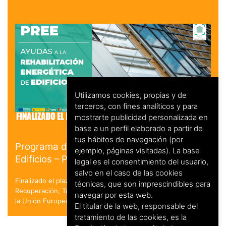
Utilizamos cookies, propias y de
terceros, con fines analíticos y para
mostrarte publicidad personalizada en
base a un perfil elaborado a partir de
tus hábitos de navegación (por
Programa de Rehabilitación Energética de
ejemplo, páginas visitadas). La base
Edificios – PREE
legal es el consentimiento del usuario,
salvo en el caso de las cookies
Finalizado el plazo de solicitud. en el marco del Plan de
técnicas, que son imprescindibles para
Recuperación, Transformación y Resiliencia - Financiado por
navegar por esta web.
la Unión Europea - NextGenerationEU
El titular de la web, responsable del
tratamiento de las cookies, es la