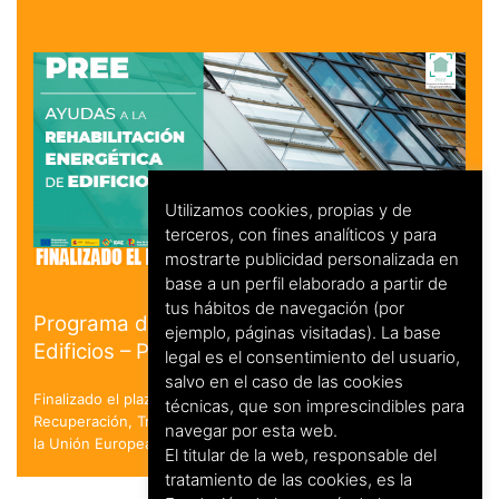
Utilizamos cookies, propias y de
terceros, con fines analíticos y para
mostrarte publicidad personalizada en
base a un perfil elaborado a partir de
tus hábitos de navegación (por
Programa de Rehabilitación Energética de
ejemplo, páginas visitadas). La base
Edificios – PREE
legal es el consentimiento del usuario,
salvo en el caso de las cookies
Finalizado el plazo de solicitud. en el marco del Plan de
técnicas, que son imprescindibles para
Recuperación, Transformación y Resiliencia - Financiado por
navegar por esta web.
la Unión Europea - NextGenerationEU
El titular de la web, responsable del
tratamiento de las cookies, es la