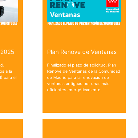
 2025
Plan Renove de Ventanas
ud.
Finalizado el plazo de solicitud. Plan
os a la
Renove de Ventanas de la Comunidad
I) para el
de Madrid para la renovación de
ventanas antiguas por unas más
eficientes energéticamente.