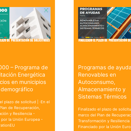
000 – Programa de
Programas de ayuda
itación Energética
Renovables en
icios en municipios
Autoconsumo,
 demográfico
Almacenamiento y
Sistemas Térmicos
el plazo de solicitud | ·En el
Plan de Recuperación,
Finalizado el plazo de solicitu
ción y Resiliencia -
marco del Plan de Recuperac
 por la Unión Europea -
Transformación y Resiliencia 
ationEU
Financiado por la Unión Euro