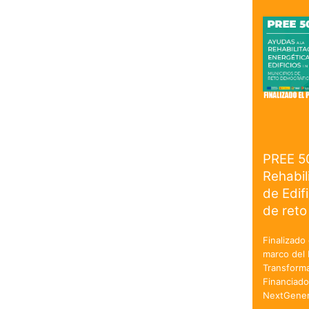
PREE 5
Rehabil
de Edif
de reto
Finalizado 
marco del 
Transforma
Financiado
NextGener