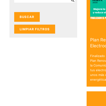
LIMPIAR FILTROS
Plan R
Electr
Finalizado
Plan Reno
la Comuni
tus electr
unos más e
energétic