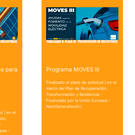
s para
Programa MOVES III
Finalizado el plazo de solicitud | en el
marco del Plan de Recuperación,
Transformación y Resiliencia -
Financiado por la Unión Europea -
NextGenerationEU
d | en el
ión,
-
pea -