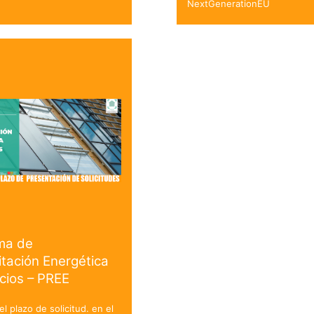
NextGenerationEU
ma de
itación Energética
icios – PREE
el plazo de solicitud. en el